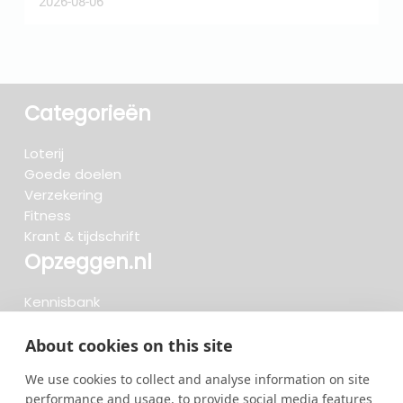
2026-08-06
2
Categorieën
Loterij
Goede doelen
Verzekering
Fitness
Krant & tijdschrift
Opzeggen.nl
Kennisbank
FAQ
Beoordelingen
About cookies on this site
Blog
We use cookies to collect and analyse information on site
Meteen opzeggen
performance and usage, to provide social media features