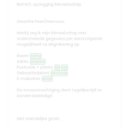
Betreft: opzegging lidmaatschap
Geachte heer/mevrouw,
Hierbij zeg ik mijn lidmaatschap met
onderstaande gegevens per eerstvolgende
mogelijkheid na dagtekening op.
Naam:
name
Adres:
address
Postcode + plaats:
zip
city
Geboortedatum:
birthdate
E-mailadres:
email
De incassomachtiging dient tegelijkertijd te
worden beëindigd.
Met vriendelijke groet,