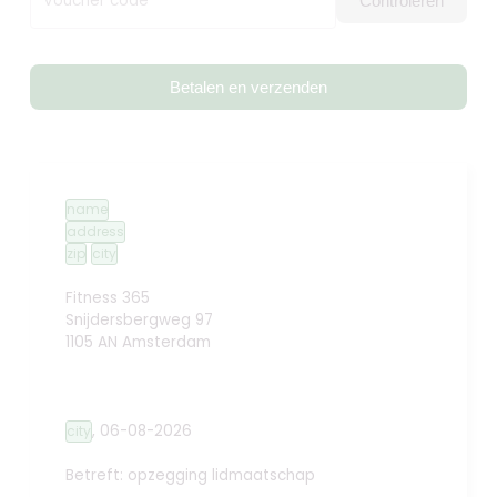
Voucher code
Controleren
Betalen en verzenden
name
address
zip
city
Fitness 365
Snijdersbergweg 97
1105 AN Amsterdam
,
06-08-2026
city
Betreft: opzegging lidmaatschap