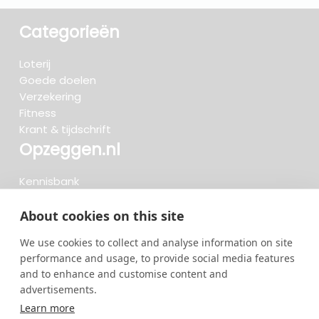
Categorieën
Loterij
Goede doelen
Verzekering
Fitness
Krant & tijdschrift
Opzeggen.nl
Kennisbank
FAQ
Beoordelingen
About cookies on this site
Blog
We use cookies to collect and analyse information on site
Meteen opzeggen
performance and usage, to provide social media features
and to enhance and customise content and
advertisements.
Zoeken..
Learn more