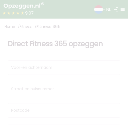
login
menu
- NL
★★★★★
9.07
Fitness 365
Home
Fitness
Direct Fitness 365 opzeggen
Voor-en achternaam
Straat en huisnummer
Postcode