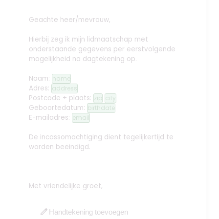
Geachte heer/mevrouw,
Hierbij zeg ik mijn lidmaatschap met
onderstaande gegevens per eerstvolgende
mogelijkheid na dagtekening op.
Naam:
name
Adres:
address
Postcode + plaats:
zip
city
Geboortedatum:
birthdate
E-mailadres:
email
De incassomachtiging dient tegelijkertijd te
worden beëindigd.
Met vriendelijke groet,
edit
Handtekening toevoegen