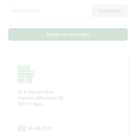
Voucher code
Controleren
Betalen en verzenden
name
address
zip
city
Fit & Squash Rijen
Pastoor Gillisstraat 30
5121 CE Rijen
,
08-08-2026
city