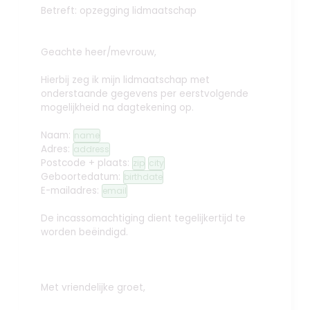
Betreft: opzegging lidmaatschap
Geachte heer/mevrouw,
Hierbij zeg ik mijn lidmaatschap met
onderstaande gegevens per eerstvolgende
mogelijkheid na dagtekening op.
Naam:
name
Adres:
address
Postcode + plaats:
zip
city
Geboortedatum:
birthdate
E-mailadres:
email
De incassomachtiging dient tegelijkertijd te
worden beëindigd.
Met vriendelijke groet,