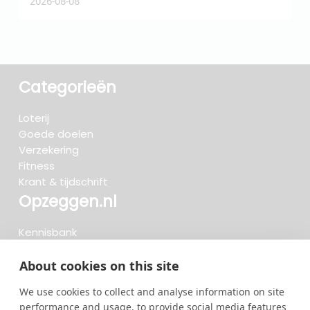
2026-08-08
2
Categorieën
Loterij
Goede doelen
Verzekering
Fitness
Krant & tijdschrift
Opzeggen.nl
Kennisbank
FAQ
Beoordelingen
About cookies on this site
Blog
We use cookies to collect and analyse information on site
Meteen opzeggen
performance and usage, to provide social media features