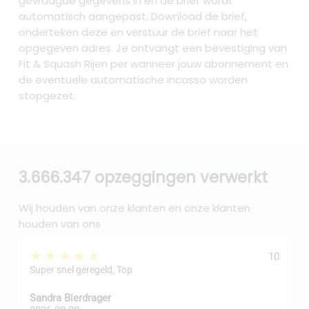
gevraagde gegevens in en de brief wordt
automatisch aangepast. Download de brief,
onderteken deze en verstuur de brief naar het
opgegeven adres. Je ontvangt een bevestiging van
Fit & Squash Rijen per wanneer jouw abonnement en
de eventuele automatische incasso worden
stopgezet.
3.666.347 opzeggingen verwerkt
Wij houden van onze klanten en onze klanten
houden van ons
★★★★★
10
Super snel geregeld, Top
Sandra Bierdrager
f