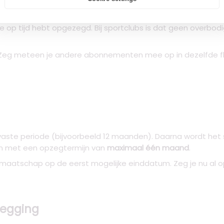
etten? Via Opzeggen.nl regel je de opzegging in een paar minu
e op tijd hebt opgezegd. Bij sportclubs is dat geen overbodi
eg meteen je andere abonnementen mee op in dezelfde f
aste periode (bijvoorbeeld 12 maanden). Daarna wordt het s
gen met een opzegtermijn van
maximaal één maand
.
lidmaatschap op de eerst mogelijke einddatum. Zeg je nu al 
zegging