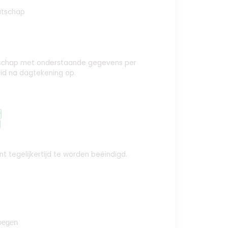
atschap
aatschap met onderstaande gegevens per
id na dagtekening op.
y
t tegelijkertijd te worden beëindigd.
oegen