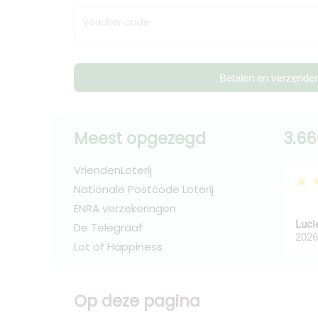
Voucher code
Betalen en verzende
Meest opgezegd
3.66
VriendenLoterij
★
Nationale Postcode Loterij
ENRA verzekeringen
Luci
De Telegraaf
2026
Lot of Happiness
Op deze pagina