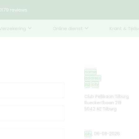
179 reviews
Verzekering
Online dienst
Krant & Tijds
name
address
zip
city
Club Pellikaan Tilburg
Rueckertbaan 219
5042 AE Tilburg
,
06-08-2026
city