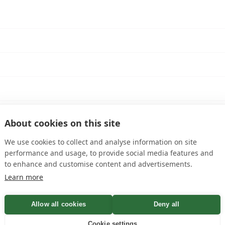
lub Pellikaan
About cookies on this site
We use cookies to collect and analyse information on site
performance and usage, to provide social media features and
snelste manier om het antwoord te vinden is via onze
veel 
to enhance and customise content and advertisements.
Learn more
Allow all cookies
Deny all
Cookie settings