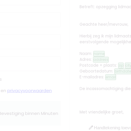
Betreft: opzegging lidma
Geachte heer/mevrouw,
Hierbij zeg ik mijn lidm
eerstvolgende mogelijkhe
Naam:
name
Adres:
address
Postcode + plaats:
zip
cit
Geboortedatum:
birthdate
E-mailadres:
email
s
De incassomachtiging dien
en
privacyvoorwaarden
Met vriendelijke groet,
 Bevestiging binnen Minuten
edit
Handtekening toev