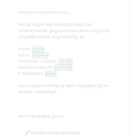
Geachte heer/mevrouw,
Hierbij zeg ik mijn lidmaatschap met
onderstaande gegevens per eerstvolgende
mogelijkheid na dagtekening op.
Naam:
name
Adres:
address
Postcode + plaats:
zip
city
Geboortedatum:
birthdate
E-mailadres:
email
De incassomachtiging dient tegelijkertijd te
worden beëindigd.
Met vriendelijke groet,
edit
Handtekening toevoegen