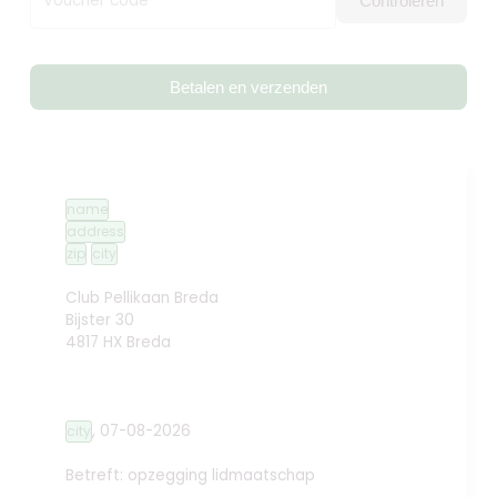
Voucher code
Controleren
Betalen en verzenden
name
address
zip
city
Club Pellikaan Breda
Bijster 30
4817 HX Breda
,
07-08-2026
city
Betreft: opzegging lidmaatschap