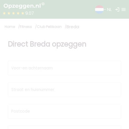
login
menu
- NL
★★★★★
9.07
Breda
Home
Fitness
Club Pellikaan
Direct Breda opzeggen
Voor-en achternaam
Straat en huisnummer
Postcode