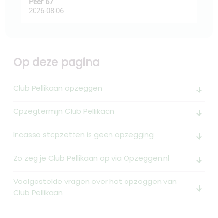
Peer 67
Ast
2026-08-06
202
Op deze pagina
Club Pellikaan opzeggen
arrow_downward_alt
Opzegtermijn Club Pellikaan
arrow_downward_alt
Incasso stopzetten is geen opzegging
arrow_downward_alt
Zo zeg je Club Pellikaan op via Opzeggen.nl
arrow_downward_alt
Veelgestelde vragen over het opzeggen van
arrow_downward_alt
Club Pellikaan