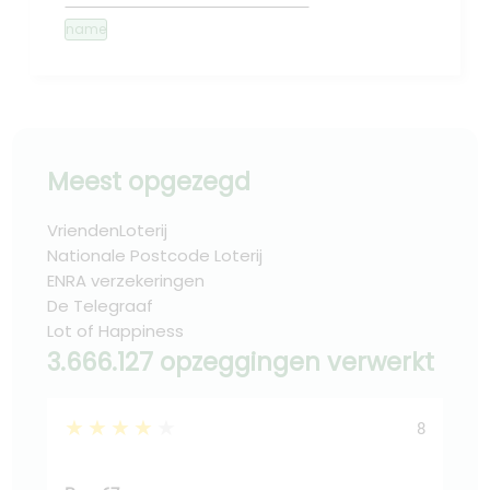
name
Meest opgezegd
VriendenLoterij
Nationale Postcode Loterij
ENRA verzekeringen
De Telegraaf
Lot of Happiness
3.666.127 opzeggingen verwerkt
★★★★★
★
8