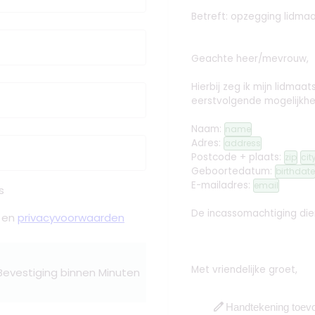
Betreft: opzegging lidma
Geachte heer/mevrouw,
Hierbij zeg ik mijn lidm
eerstvolgende mogelijkhe
Naam:
name
Adres:
address
Postcode + plaats:
zip
cit
Geboortedatum:
birthdate
E-mailadres:
email
s
De incassomachtiging dien
en
privacyvoorwaarden
Met vriendelijke groet,
 Bevestiging binnen Minuten
edit
Handtekening toev