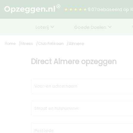
★★★★★
9.07
Gebaseerd op 10
Loterij
Goede Doelen
Almere
Home
Fitness
Club Pellikaan
Direct Almere opzeggen
Voor-en achternaam
Straat en huisnummer
Postcode