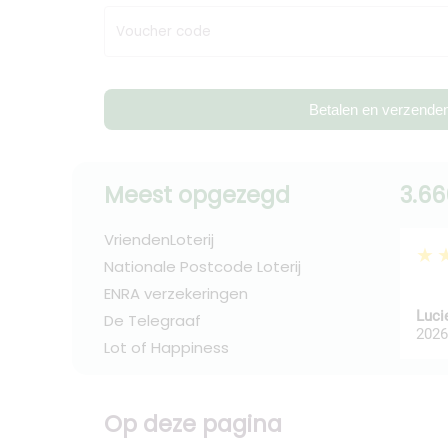
Voucher code
Betalen en verzende
Meest opgezegd
3.66
VriendenLoterij
★
Nationale Postcode Loterij
ENRA verzekeringen
Luci
De Telegraaf
2026
Lot of Happiness
Op deze pagina