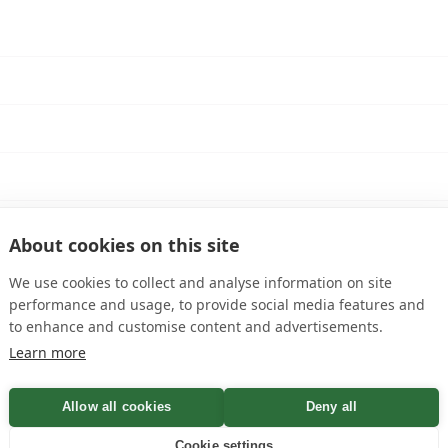
lub Pellikaan
About cookies on this site
We use cookies to collect and analyse information on site
performance and usage, to provide social media features and
snelste manier om het antwoord te vinden is via onze
veel 
to enhance and customise content and advertisements.
Learn more
Allow all cookies
Deny all
Cookie settings