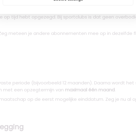
etten? Via Opzeggen.nl regel je de opzegging in een paar minu
e op tijd hebt opgezegd. Bij sportclubs is dat geen overbodi
eg meteen je andere abonnementen mee op in dezelfde f
aste periode (bijvoorbeeld 12 maanden). Daarna wordt het s
gen met een opzegtermijn van
maximaal één maand
.
lidmaatschap op de eerst mogelijke einddatum. Zeg je nu al 
zegging