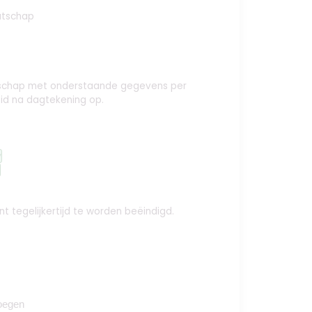
atschap
aatschap met onderstaande gegevens per
id na dagtekening op.
y
t tegelijkertijd te worden beëindigd.
oegen