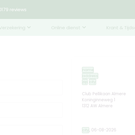
179 reviews
Verzekering
Online dienst
Krant & Tijds
name
address
zip
city
Club Pellikaan Almere
Koninginneweg 1
1312 AW Almere
,
06-08-2026
city