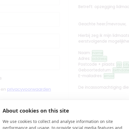
Betreft: opzegging lidma
Geachte heer/mevrouw,
Hierbij zeg ik mijn lidm
eerstvolgende mogelijkhe
Naam:
name
Adres:
address
Postcode + plaats:
zip
cit
Geboortedatum:
birthdate
E-mailadres:
email
s
De incassomachtiging dien
en
privacyvoorwaarden
About cookies on this site
Met vriendelijke groet,
 Bevestiging binnen Minuten
We use cookies to collect and analyse information on site
edit
Handtekening toev
performance and usage, to provide social media features and