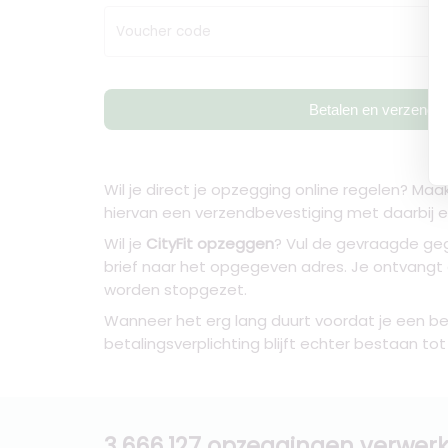
Voucher code
Betalen en verzende
Wil je direct je opzegging online regelen? Maa
hiervan een verzendbevestiging met daarbij een
Wil je
CityFit opzeggen
? Vul de gevraagde geg
brief naar het opgegeven adres. Je ontvangt
worden stopgezet.
Wanneer het erg lang duurt voordat je een bev
betalingsverplichting blijft echter bestaan to
3.666.127 opzeggingen verwerk