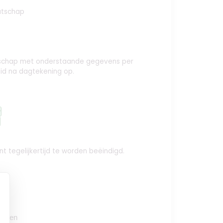
atschap
aatschap met onderstaande gegevens per
id na dagtekening op.
y
t tegelijkertijd te worden beëindigd.
oegen