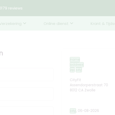
179 reviews
Verzekering
Online dienst
Krant & Tijds
en
name
address
zip
city
CityFit
Assendorperstraat 70
8012 CA Zwolle
,
06-08-2026
city