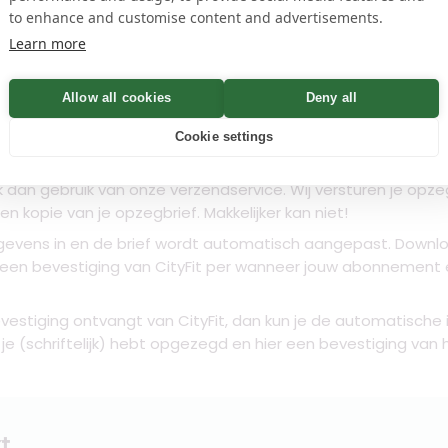
to enhance and customise content and advertisements.
name
Controleren
Learn more
Allow all cookies
Deny all
n
Cookie settings
k dan gebruik van onze verzendservice. Wij versturen je
opzeg
 kopie van je opzegbrief. Makkelijker kan niet!
evens in en de brief wordt automatisch aangepast. Downlo
 een bevestiging van CityFit per wanneer jouw abonnement
estiging ontvangt van CityFit, dan kun je de automatische i
t je (schriftelijk) hebt opgezegd en hier een bevestiging va
t