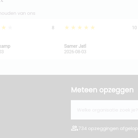
 houden van ons
★★★
★★★★★
8
10
kkamp
Samer Jatl
03
2026-08-03
Meteen opzeggen
group
734 opzeggingen afgelope