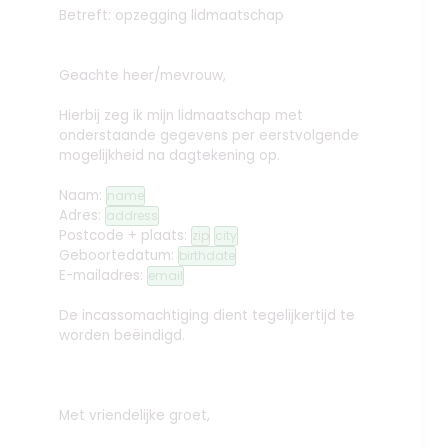
Betreft: opzegging lidmaatschap
Geachte heer/mevrouw,
Hierbij zeg ik mijn lidmaatschap met
onderstaande gegevens per eerstvolgende
mogelijkheid na dagtekening op.
Naam:
name
Adres:
address
Postcode + plaats:
zip
city
Geboortedatum:
birthdate
E-mailadres:
email
De incassomachtiging dient tegelijkertijd te
worden beëindigd.
Met vriendelijke groet,