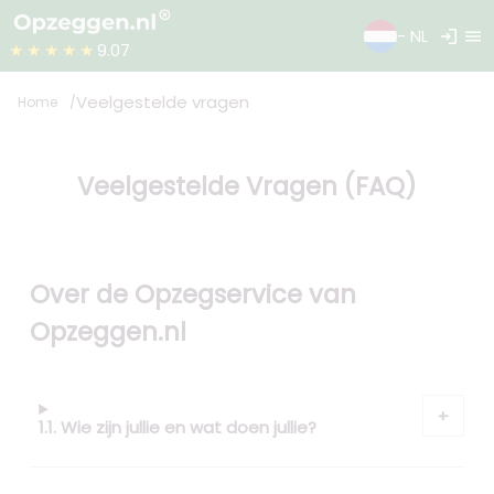
login
menu
- NL
★★★★★
9.07
Veelgestelde vragen
Home
Veelgestelde Vragen (FAQ)
Over de Opzegservice van
Opzeggen.nl
1.1. Wie zijn jullie en wat doen jullie?