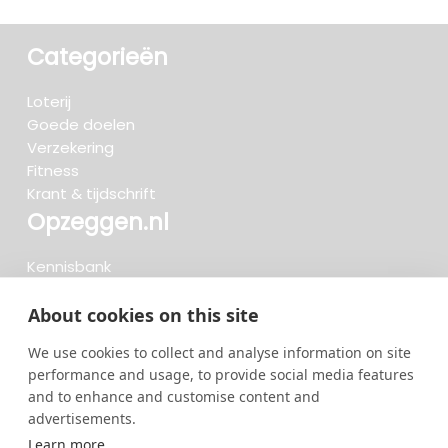
Categorieën
Loterij
Goede doelen
Verzekering
Fitness
Krant & tijdschrift
Opzeggen.nl
Kennisbank
FAQ
Beoordelingen
About cookies on this site
Blog
We use cookies to collect and analyse information on site
Meteen opzeggen
performance and usage, to provide social media features
and to enhance and customise content and
advertisements.
Zoeken..
Learn more