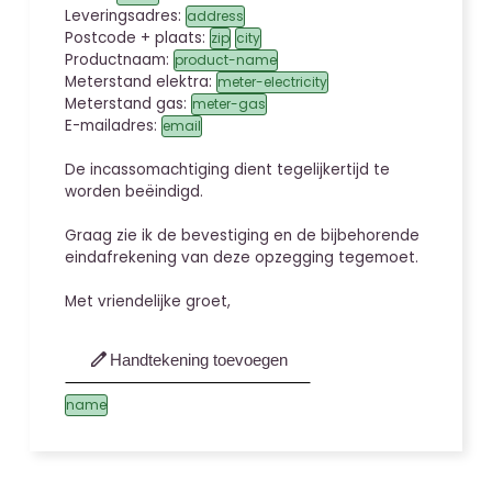
Leveringsadres:
address
Postcode + plaats:
zip
city
Productnaam:
product-name
Meterstand elektra:
meter-electricity
Meterstand gas:
meter-gas
E-mailadres:
email
De incassomachtiging dient tegelijkertijd te
worden beëindigd.
Graag zie ik de bevestiging en de bijbehorende
eindafrekening van deze opzegging tegemoet.
Met vriendelijke groet,
edit
Handtekening toevoegen
name