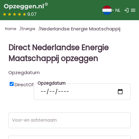
login
menu
- NL
★★★★★
9.07
Nederlandse Energie Maatschappij
Home
Energie
Direct Nederlandse Energie
Maatschappij opzeggen
Opzegdatum
Opzegdatum
Direct
Of
Voor-en achternaam