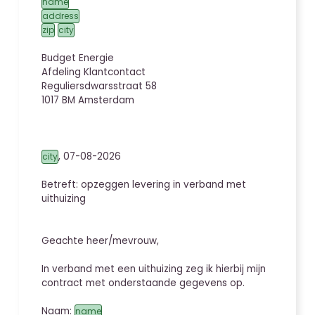
name
address
zip
city
Budget Energie
Afdeling Klantcontact
Reguliersdwarsstraat 58
1017 BM Amsterdam
,
07-08-2026
city
Betreft: opzeggen levering
in verband met
uithuizing
Geachte heer/mevrouw,
In verband met een uithuizing zeg ik hierbij mijn
contract met onderstaande gegevens
op.
Naam:
name