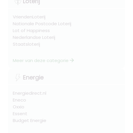
Loterij
VriendenLoterij
Nationale Postcode Loterij
Lot of Happiness
Nederlandse Loterij
Staatsloterij
arrow_forward
Meer van deze categorie
Energie
Energiedirect.nl
Eneco
Oxxio
Essent
Budget Energie