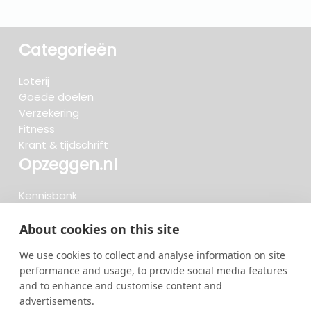
Categorieën
Loterij
Goede doelen
Verzekering
Fitness
Krant & tijdschrift
Opzeggen.nl
Kennisbank
FAQ
Beoordelingen
About cookies on this site
Blog
We use cookies to collect and analyse information on site
Meteen opzeggen
performance and usage, to provide social media features
and to enhance and customise content and
advertisements.
Zoeken..