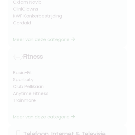
Oxfam Novib
CliniClowns
KWF Kankerbestrijding
Cordaid
arrow_forward
Meer van deze categorie
Fitness
Basic-Fit
Sportcity
Club Pellikaan
Anytime Fitness
Trainmore
arrow_forward
Meer van deze categorie
Telefoon, Internet & Televisie