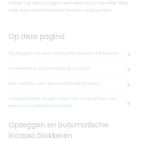
adres. Op deze pagina vertellen wij je namelijk alles
over een automatische incasso stopzetten.
Op deze pagina
Opzeggen en automatische incasso blokkeren
arrow_downward_alt
Onterechte automatische incasso
arrow_downward_alt
Het betalen per automatische incasso
arrow_downward_alt
Veelgestelde vragen over het stopzetten van
arrow_downward_alt
een automatische incasso
Opzeggen en automatische
incasso blokkeren