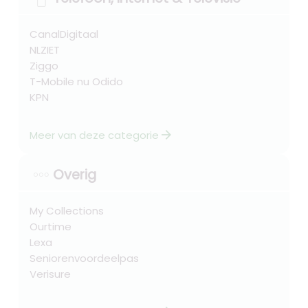
CanalDigitaal
NLZIET
Ziggo
T-Mobile nu Odido
KPN
arrow_forward
Meer van deze categorie
Overig
My Collections
Ourtime
Lexa
Seniorenvoordeelpas
Verisure