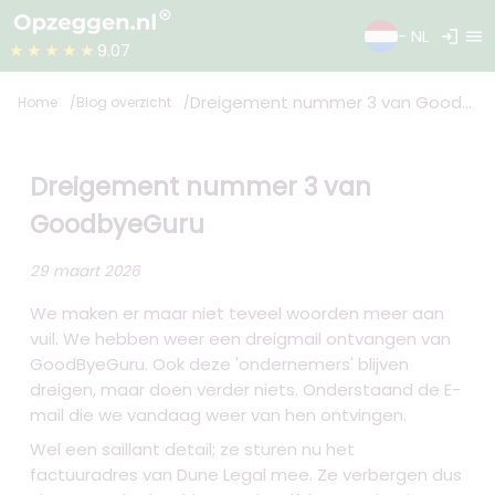
login
menu
- NL
★★★★★
9.07
Dreigement nummer 3 van GoodbyeGuru
Home
Blog overzicht
Dreigement nummer 3 van
GoodbyeGuru
29 maart 2026
We maken er maar niet teveel woorden meer aan
vuil. We hebben weer een dreigmail ontvangen van
GoodByeGuru. Ook deze 'ondernemers' blijven
dreigen, maar doen verder niets. Onderstaand de E-
mail die we vandaag weer van hen ontvingen.
Wel een saillant detail; ze sturen nu het
factuuradres van Dune Legal mee. Ze verbergen dus