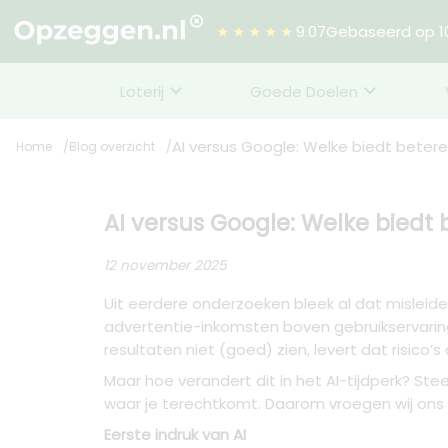
★★★★★
9.07
Gebaseerd op 10
Loterij
Goede Doelen
AI versus Google: Welke biedt betere
Home
Blog overzicht
AI versus Google: Welke biedt 
12 november 2025
Uit eerdere onderzoeken bleek al dat misleid
advertentie-inkomsten boven gebruikservaring
resultaten niet (goed) zien, levert dat risico’s 
Maar hoe verandert dit in het AI-tijdperk? St
waar je terechtkomt. Daarom vroegen wij ons
Eerste indruk van AI