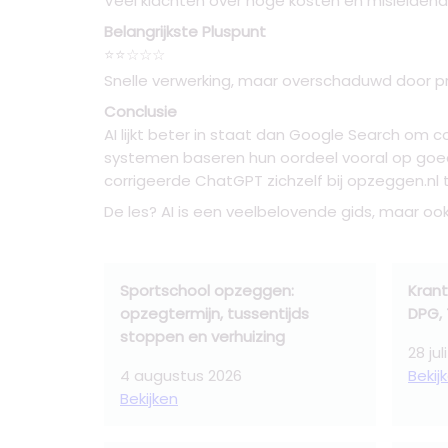
Veel klachten over hoge kosten en misleide
Belangrijkste Pluspunt
⭐⭐☆☆☆
Snelle verwerking, maar overschaduwd door p
Conclusie
AI lijkt beter in staat dan Google Search om
systemen baseren hun oordeel vooral op goed 
corrigeerde ChatGPT zichzelf bij opzeggen.n
De les? AI is een veelbelovende gids, maar ook hi
Sportschool opzeggen:
Krant
opzegtermijn, tussentijds
DPG, 
stoppen en verhuizing
28 jul
4 augustus 2026
Bekij
Bekijken