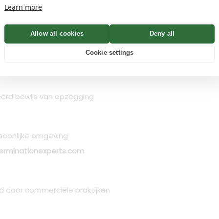
Learn more
 via aangetekende verzending
Allow all cookies
Deny all
Cookie settings
 downloadoptie
erd bewijs van opzegging
rsoonlijke omgeving
erminationexperts.com
d door commerciële praktijken