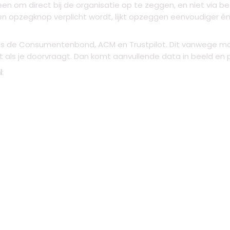
n om direct bij de organisatie op te zeggen, en niet via be
een opzegknop verplicht wordt, lijkt opzeggen eenvoudiger én 
als de Consumentenbond, ACM en Trustpilot. Dit vanwege mak
t als je doorvraagt. Dan komt aanvullende data in beeld en p
l
: