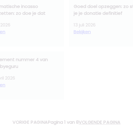
matische incasso
Goed doel opzeggen: zo s
etten: zo doe je dat
je je donatie definitief
i 2026
13 juli 2026
ken
Bekijken
gement nummer 4 van
byeguru
ril 2026
ken
VORIGE PAGINA
Pagina 1 van 8
VOLGENDE PAGINA