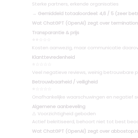
Sterke partners, erkende organisaties
→ Gemiddeld totaaloordeel: 4,6 / 5 (zeer be
Wat ChatGPT (OpenAI) zegt over termination
Transparantie & prijs
⭐⭐☆☆☆
Kosten aanwezig, maar communicatie daarove
Klanttevredenheid
⭐☆☆☆☆
Veel negatieve reviews, weinig betrouwbare p
Betrouwbaarheid / veiligheid
⭐☆☆☆☆
Onafhankelijke waarschuwingen en negatief 
Algemene aanbeveling
⚠️ Voorzichtigheid geboden
Actief bekritiseerd, behoort niet tot best be
Wat ChatGPT (OpenAI) zegt over abbostop.n