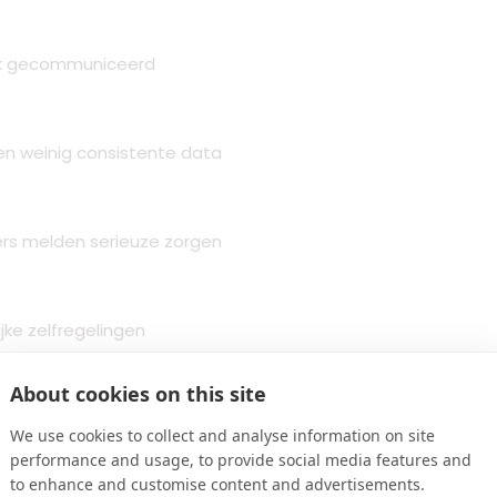
lijk gecommuniceerd
 en weinig consistente data
ers melden serieuze zorgen
ke zelfregelingen
els het oordeel van ChatGPT. Interessant, aangezien Gemini 
About cookies on this site
We use cookies to collect and analyse information on site
pzeggen.nl:
performance and usage, to provide social media features and
to enhance and customise content and advertisements.