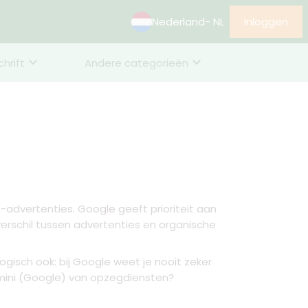
Nederland
- NL
Inloggen
chrift
Andere categorieën
advertenties. Google geeft prioriteit aan
erschil tussen advertenties en organische
gisch ook: bij Google weet je nooit zeker
mini (Google) van opzegdiensten?