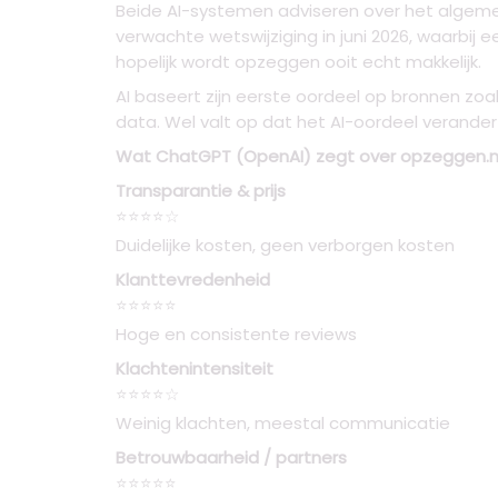
Beide AI-systemen adviseren over het algemee
verwachte wetswijziging in juni 2026, waarbij 
hopelijk wordt opzeggen ooit echt makkelijk.
AI baseert zijn eerste oordeel op bronnen zo
data. Wel valt op dat het AI-oordeel verander
Wat ChatGPT (OpenAI) zegt over opzeggen.n
Transparantie & prijs
⭐⭐⭐⭐☆
Duidelijke kosten, geen verborgen kosten
Klanttevredenheid
⭐⭐⭐⭐⭐
Hoge en consistente reviews
Klachtenintensiteit
⭐⭐⭐⭐☆
Weinig klachten, meestal communicatie
Betrouwbaarheid / partners
⭐⭐⭐⭐⭐