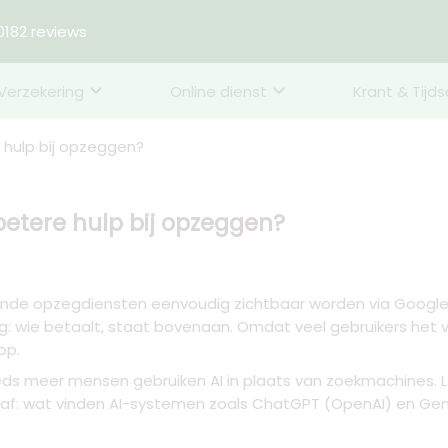
182 reviews
Verzekering
Online dienst
Krant & Tijds
 hulp bij opzeggen?
betere hulp bij opzeggen?
ende opzegdiensten eenvoudig zichtbaar worden via Google-
: wie betaalt, staat bovenaan. Omdat veel gebruikers het v
op.
eeds meer mensen gebruiken AI in plaats van zoekmachines. Lo
 af: wat vinden AI-systemen zoals ChatGPT (OpenAI) en Ge