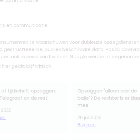
nde communicatie
rijs en communicatie
 consumenten te waarschuwen voor dubieuze opzegdiensten. 
gestructureerde, publiek beschikbare data. Pas bij doorvra
l toen ook reviews van Kiyoh en Google werden meegenomen
er geldt: blijf kritisch.
 of tijdschrift opzeggen:
Opzeggen "alleen aan de
Telegraaf en de rest
balie"? De rechter is er klaa
mee
i 2026
ken
26 juli 2026
Bekijken