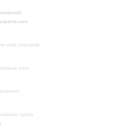
trouwbaar)
experts.com:
r vaak onduidelijk
ositieve data
sentiment
oordeelde opties
l
: