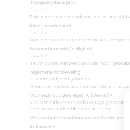
Transparantie & prijs
⭐⭐☆☆☆
Prijs vermeld, maar vaak pas laat of onduide
Klanttevredenheid
⭐⭐☆☆☆
Enkele positieve reacties, maar veel klachten
Betrouwbaarheid / veiligheid
⭐⭐⭐☆☆
Technisch redelijk betrouwbaar, maar gebruik
Algemene aanbeveling
⚠️ Voorzichtigheid geboden
Wees alert op kosten, voorwaarden en mogelij
Wat zegt Google’s eigen AI (Gemini)?
Ook Gemini is kritisch en bevestigt grotende
voor advertenties. Hier de resultaten:
Wat we hebben ontvangen van Gemini over o
Kernservice